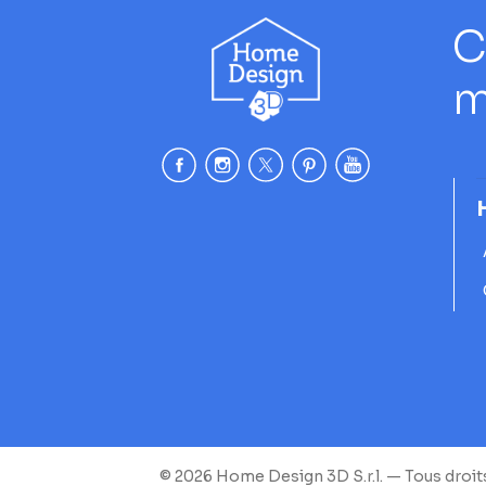
C
m
© 2026 Home Design 3D S.r.l. — Tous droit