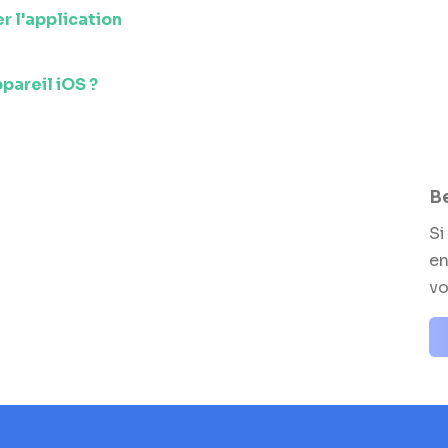
r l'application
pareil iOS ?
Be
Si
en
vo