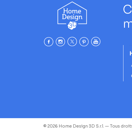
C
m
© 2026 Home Design 3D S.r.l. — Tous droit